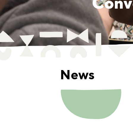
Convo
News