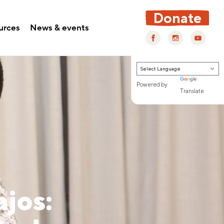
Donate
urces
News & events
Powered by
Translate
ajos: