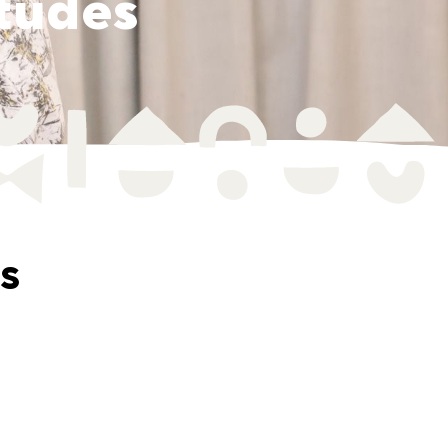
itudes
s