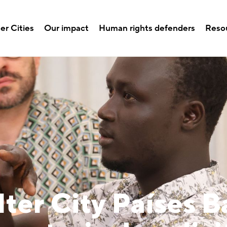
er Cities
Our impact
Human rights defenders
Reso
ter City Países B