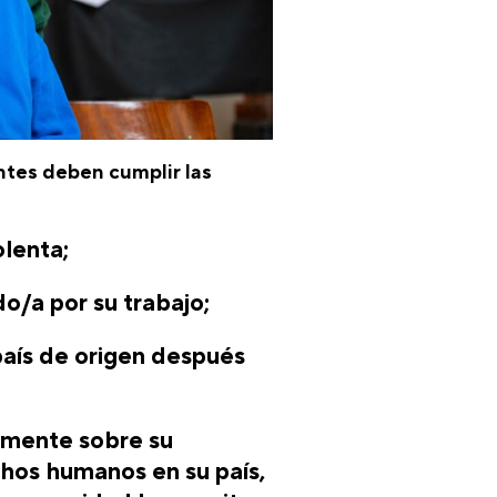
tantes deben cumplir las
olenta;
o/a por su trabajo;
país de origen después
amente sobre su
chos humanos en su país,